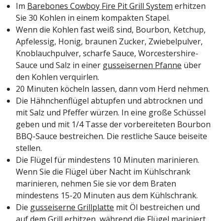
Im
Barebones Cowboy Fire Pit Grill System
erhitzen
Sie 30 Kohlen in einem kompakten Stapel.
Wenn die Kohlen fast weiß sind, Bourbon, Ketchup,
Apfelessig, Honig, braunen Zucker, Zwiebelpulver,
Knoblauchpulver, scharfe Sauce, Worcestershire-
Sauce und Salz in einer
gusseisernen Pfanne
über
den Kohlen verquirlen.
20 Minuten köcheln lassen, dann vom Herd nehmen.
Die Hähnchenflügel abtupfen und abtrocknen und
mit Salz und Pfeffer würzen. In eine große Schüssel
geben und mit 1/4 Tasse der vorbereiteten Bourbon
BBQ-Sauce bestreichen. Die restliche Sauce beiseite
stellen.
Die Flügel für mindestens 10 Minuten marinieren.
Wenn Sie die Flügel über Nacht im Kühlschrank
marinieren, nehmen Sie sie vor dem Braten
mindestens 15-20 Minuten aus dem Kühlschrank.
Die
gusseiserne Grillplatte
mit Öl bestreichen und
auf dem Grill erhitzen, während die Flügel mariniert