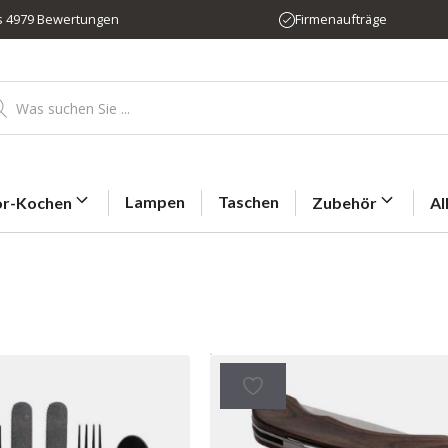
us 4979 Bewertungen
Firmenaufträge
ducts
rch
Lampen
Taschen
r-Kochen
Zubehör
Al