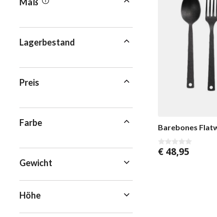
Maß
Lagerbestand
Preis
Farbe
Barebones Flatw
€
48,95
0
v
Gewicht
o
n
5
Höhe