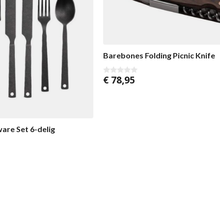
Barebones Folding Picnic Knife
€
78,95
0
v
o
n
5
are Set 6-delig