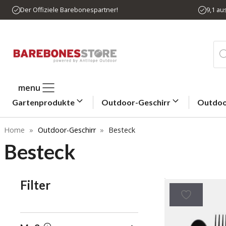
Zum
Der Offiziele Barebonespartner!
9,1 a
Inhalt
springen
Pro
sea
menu
Gartenprodukte
Outdoor-Geschirr
Outdoo
Home
»
Outdoor-Geschirr
»
Besteck
Besteck
Filter