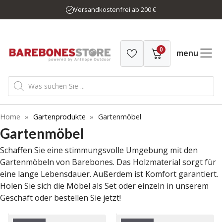
Zum
Versandkostenfrei ab 200 €
Inhalt
springen
0
menu
Products
search
Home
»
Gartenprodukte
»
Gartenmöbel
Gartenmöbel
Schaffen Sie eine stimmungsvolle Umgebung mit den
Gartenmöbeln von Barebones. Das Holzmaterial sorgt für
eine lange Lebensdauer. Außerdem ist Komfort garantiert.
Holen Sie sich die Möbel als Set oder einzeln in unserem
Geschäft oder bestellen Sie jetzt!