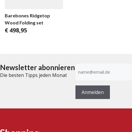
Barebones Ridgetop
Wood Folding set
€
498,95
Newsletter abonnieren
E-
Mail-
Die besten Tipps jeden Monat
Adresse
(erforderlich)
Anmelden