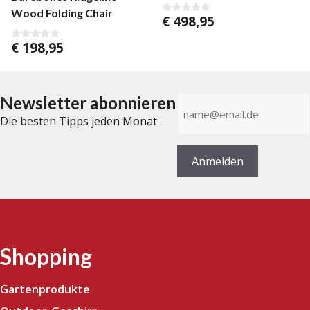
Wood Folding Chair
€
498,95
0
v
o
€
198,95
0
n
v
5
o
n
5
Newsletter abonnieren
E-
Mail-
Die besten Tipps jeden Monat
Adresse
(erforderlich)
Anmelden
Shopping
Gartenprodukte