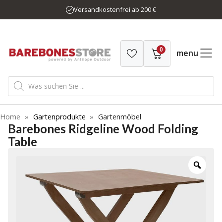
Zum
Versandkostenfrei ab 200 €
Inhalt
springen
0
menu
Products
search
Home
»
Gartenprodukte
»
Gartenmöbel
Barebones Ridgeline Wood Folding
Table