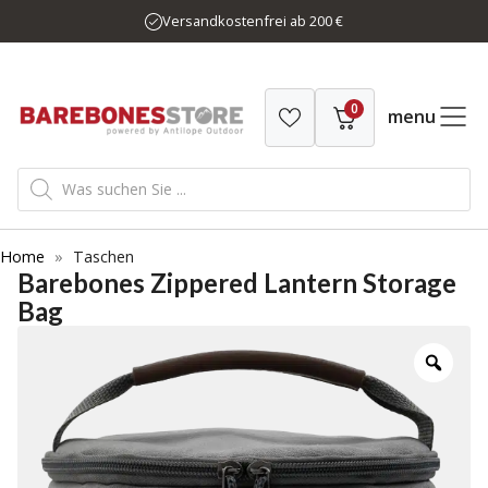
Zum
Versandkostenfrei ab 200 €
Inhalt
springen
0
menu
Products
search
Home
»
Taschen
Barebones Zippered Lantern Storage
Bag