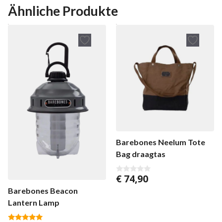
Ähnliche Produkte
Barebones Neelum Tote
Bag draagtas
€
74,90
0
v
Barebones Beacon
o
n
Lantern Lamp
5