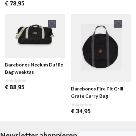
€
78,95
5.00
von 5
Barebones Neelum Duffle
Bag weektas
€
88,95
0
Barebones Fire Pit Grill
v
o
Grate Carry Bag
n
5
€
34,95
0
v
o
n
5
Newsletter abonnieren
E-