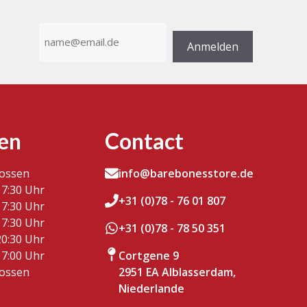
E-
Mail-
Anmelden
Adresse
(erforderlich)
en
Contact
lossen
info@barebonesstore.de
17:30 Uhr
+31 (0)78 - 76 01 807
17:30 Uhr
17:30 Uhr
+31 (0)78 - 78 50 351
20:30 Uhr
17:00 Uhr
Cortgene 9
lossen
2951 EA Alblasserdam,
Niederlande