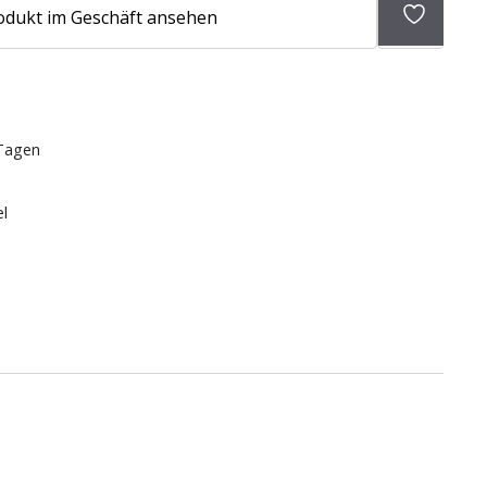
Zur
odukt im Geschäft ansehen
Wunschli
hinzufü
 Tagen
el