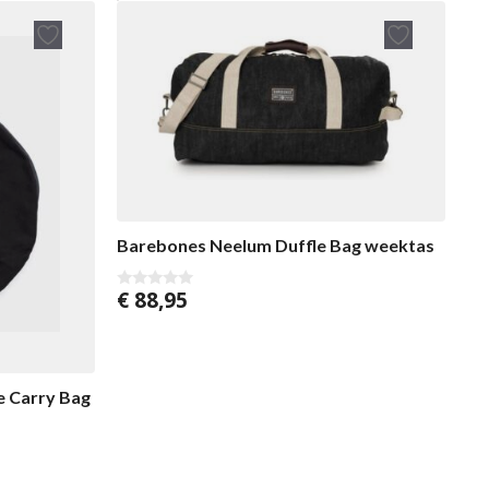
Barebones Neelum Duffle Bag weektas
€
88,95
0
v
o
n
5
te Carry Bag