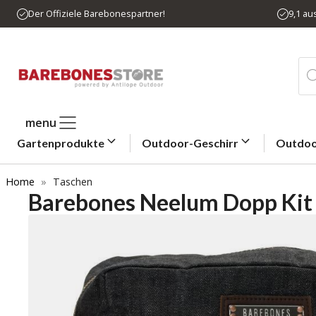
Zum
Der Offiziele Barebonespartner!
9,1 a
Inhalt
springen
Pro
sea
menu
Gartenprodukte
Outdoor-Geschirr
Outdoo
Home
»
Taschen
Barebones Neelum Dopp Kit 