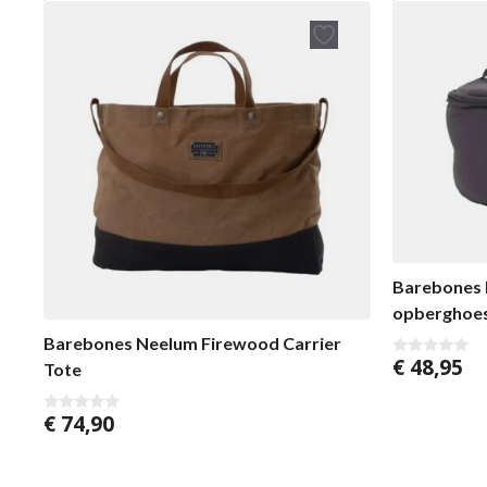
Barebones P
opberghoe
Barebones Neelum Firewood Carrier
€
48,95
Tote
0
v
o
n
€
74,90
0
5
v
o
n
5