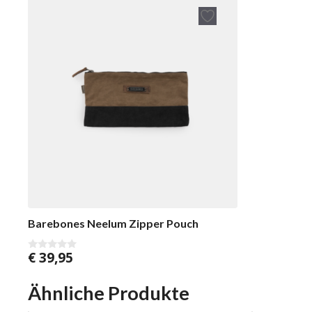
Barebones Neelum Zipper Pouch
€
39,95
0
v
o
n
Ähnliche Produkte
5