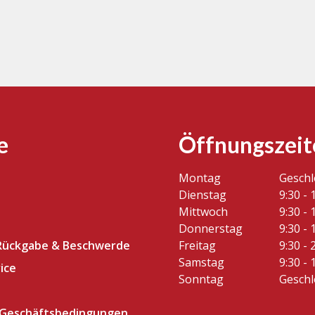
n
5
e
Öffnungszeit
Montag
Gesch
Dienstag
9:30 - 
Mittwoch
9:30 - 
Donnerstag
9:30 - 
Rückgabe & Beschwerde
Freitag
9:30 - 
Samstag
9:30 - 
ice
Sonntag
Gesch
 Geschäftsbedingungen