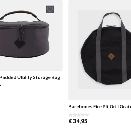
added Ultility Storage Bag
s
Barebones Fire Pit Grill Gra
€
34,95
0
v
o