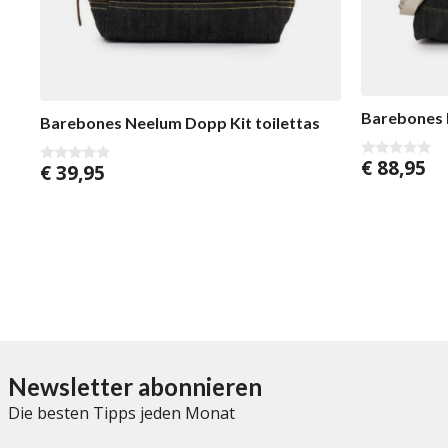
Barebones 
Barebones Neelum Dopp Kit toilettas
€
88,95
€
39,95
0
0
v
v
o
o
n
n
5
5
Newsletter abonnieren
Die besten Tipps jeden Monat