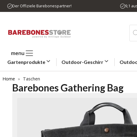
Zum
Der Offiziele Barebonespartner!
9,1 a
Inhalt
springen
Pro
sea
menu
Gartenprodukte
Outdoor-Geschirr
Outdoo
Home
»
Taschen
Barebones Gathering Bag