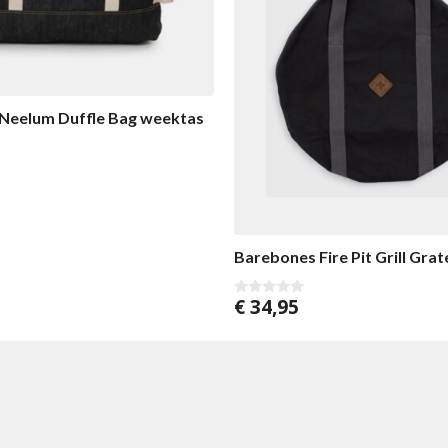
Neelum Duffle Bag weektas
Barebones Fire Pit Grill Gra
€
34,95
0
v
o
n
5