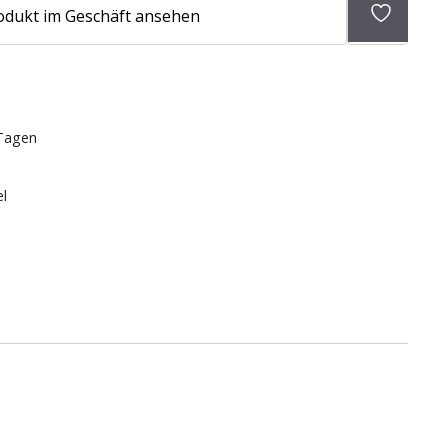
Zur
odukt im Geschäft ansehen
Wunschli
hinzufü
 Tagen
el