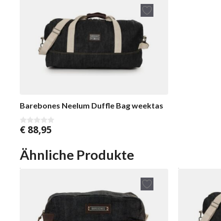
Barebones Neelum Duffle Bag weektas
€
88,95
0
v
o
n
Ähnliche Produkte
5