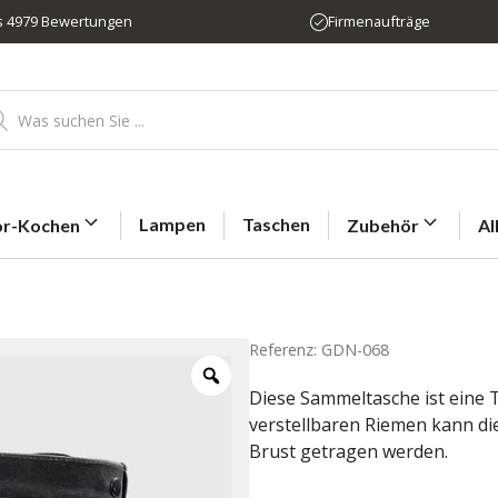
us 4979 Bewertungen
Firmenaufträge
ducts
rch
Lampen
Taschen
r-Kochen
Zubehör
Al
Referenz: GDN-068
Diese Sammeltasche ist eine
verstellbaren Riemen kann di
Brust getragen werden.