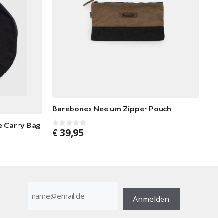
Barebones Neelum Zipper Pouch
te Carry Bag
€
39,95
0
v
o
n
5
E-
Mail-
Anmelden
Adresse
(erforderlich)