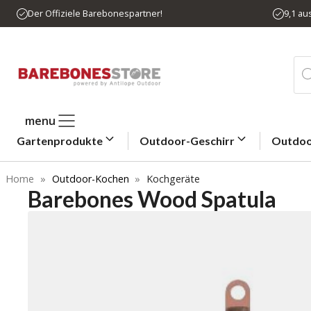
Zum
Der Offiziele Barebonespartner!
9,1 a
Inhalt
springen
Pro
sea
menu
Gartenprodukte
Outdoor-Geschirr
Outdoo
Home
»
Outdoor-Kochen
»
Kochgeräte
Barebones Wood Spatula