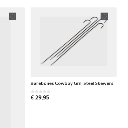
Barebones Cowboy Grill Steel Skewers
€
29,95
0
v
o
n
5