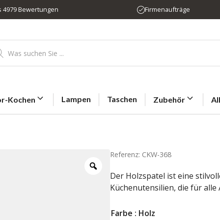
us 4979 Bewertungen
Firmenaufträge
ducts
rch
Lampen
Taschen
r-Kochen
Zubehör
Al
Referenz: CKW-368
Der Holzspatel ist eine stilv
Küchenutensilien, die für alle
Farbe
: Holz