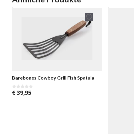
Barebones Cowboy Grill Fish Spatula
€
39,95
0
v
o
n
5