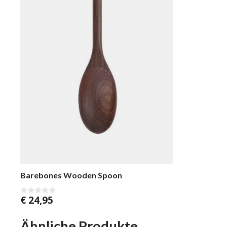
Barebones Wooden Spoon
€
24,95
0
v
o
n
Ähnliche Produkte
5