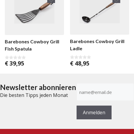
Barebones Cowboy Grill
Barebones Cowboy Grill
Ladle
Fish Spatula
€
48,95
€
39,95
0
0
v
v
o
o
n
n
5
5
Newsletter abonnieren
E-
Mail-
Die besten Tipps jeden Monat
Adresse
(erforderlich)
Anmelden