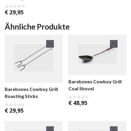
€
29,95
0
v
o
n
Ähnliche Produkte
5
Barebones Cowboy Grill
Coal Shovel
Barebones Cowboy Grill
Roasting Sticks
€
48,95
0
v
€
29,95
0
o
v
n
o
5
n
5