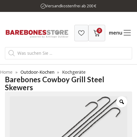
Zum
Versandkostenfrei ab 200 €
Inhalt
springen
0
menu
Products
search
Home
»
Outdoor-Kochen
»
Kochgeräte
Barebones Cowboy Grill Steel
Skewers