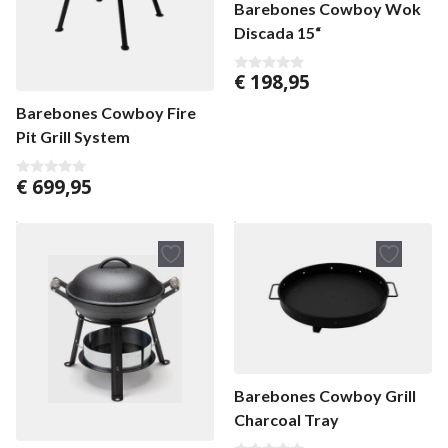
Barebones Cowboy Wok
Discada 15“
€
198,95
0
v
o
Barebones Cowboy Fire
n
5
Pit Grill System
€
699,95
0
v
o
n
5
Barebones Cowboy Grill
Charcoal Tray