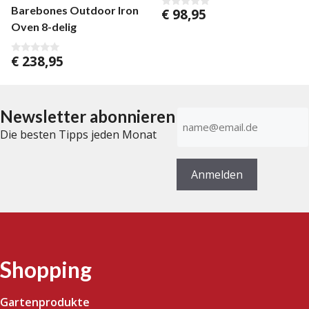
Barebones Outdoor Iron
€
98,95
0
v
Oven 8-delig
o
n
5
€
238,95
0
v
o
n
5
Newsletter abonnieren
E-
Mail-
Die besten Tipps jeden Monat
Adresse
(erforderlich)
Anmelden
Shopping
Gartenprodukte