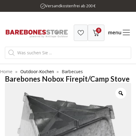
Zum
Versandkostenfrei ab 200 €
Inhalt
springen
0
menu
Products
search
Home
»
Outdoor-Kochen
»
Barbecues
Barebones Nobox Firepit/Camp Stove