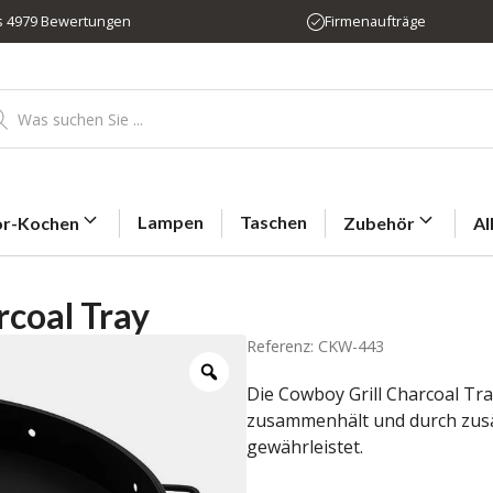
us 4979 Bewertungen
Firmenaufträge
ducts
rch
Lampen
Taschen
r-Kochen
Zubehör
Al
coal Tray
Referenz: CKW-443
Die Cowboy Grill Charcoal Tray
zusammenhält und durch zusä
gewährleistet.