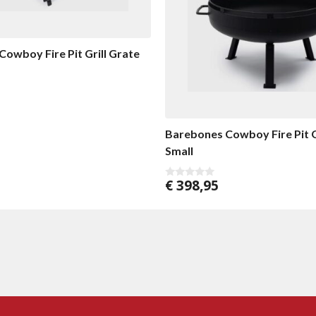
owboy Fire Pit Grill Grate
Barebones Cowboy Fire Pit G
Small
€
398,95
0
v
o
n
5