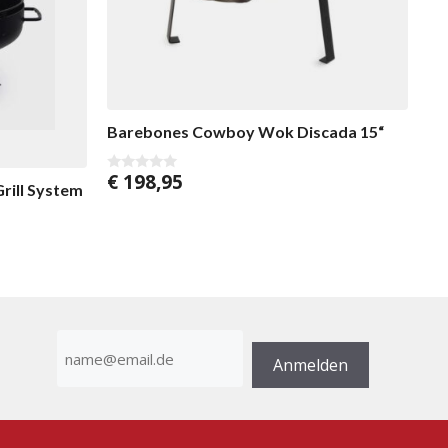
Barebones Cowboy Wok Discada 15“
€
198,95
0
rill System
v
o
n
5
E-
Mail-
Anmelden
Adresse
(erforderlich)