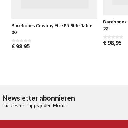
Barebones C
Barebones Cowboy Fire Pit Side Table
23′
30′
€
98,95
0
€
98,95
0
v
v
o
o
n
n
5
5
Newsletter abonnieren
Die besten Tipps jeden Monat