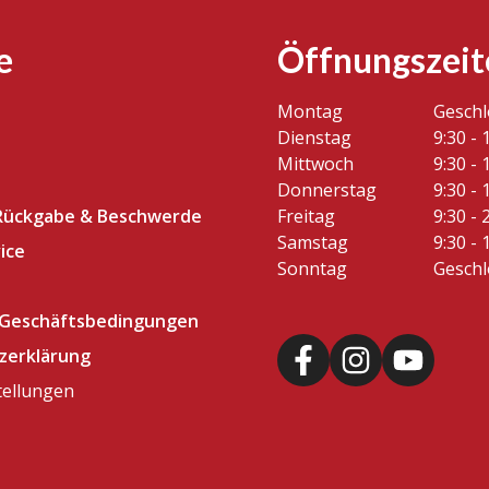
e
Öffnungszeit
Montag
Gesch
Dienstag
9:30 - 
Mittwoch
9:30 - 
Donnerstag
9:30 - 
Rückgabe & Beschwerde
Freitag
9:30 - 
Samstag
9:30 - 
ice
Sonntag
Gesch
 Geschäftsbedingungen
zerklärung
tellungen