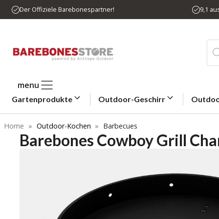
Zum
Der Offiziele Barebonespartner!
9,1 a
Inhalt
springen
Pro
sea
menu
Gartenprodukte
Outdoor-Geschirr
Outdoo
Home
»
Outdoor-Kochen
»
Barbecues
Barebones Cowboy Grill Char