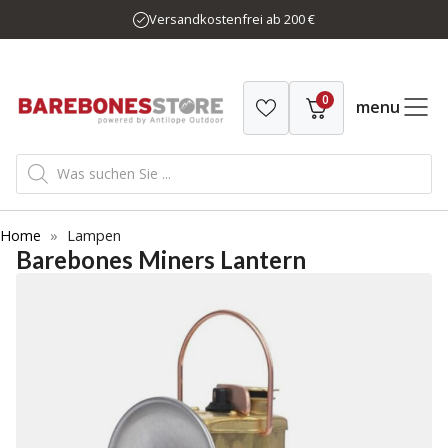
Zum
Versandkostenfrei ab 200 €
Inhalt
springen
0
menu
Products
search
Home
»
Lampen
Barebones Miners Lantern