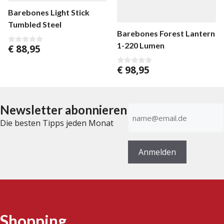
Barebones Light Stick
Tumbled Steel
Barebones Forest Lantern
1-220 Lumen
€
88,95
0
v
o
€
98,95
n
0
5
v
o
n
5
Newsletter abonnieren
E-
Mail-
Die besten Tipps jeden Monat
Adresse
(erforderlich)
Anmelden
Shopping