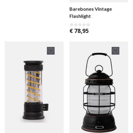
Barebones Vintage
Flashlight
€
78,95
0
v
o
n
5