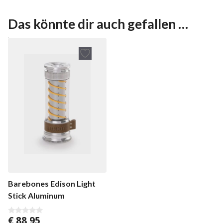
Das könnte dir auch gefallen …
Barebones Edison Light
Stick Aluminum
€
88,95
0