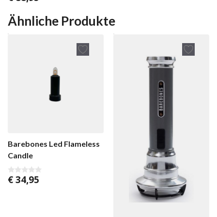
v
o
n
Ähnliche Produkte
5
Barebones Led Flameless
Candle
€
34,95
0
v
o
n
5