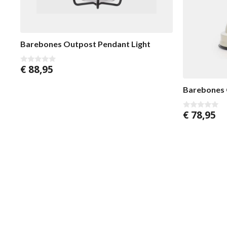
Barebones Outpost Pendant Light
€
88,95
0
v
o
Barebones 
n
5
€
78,95
0
v
o
n
5