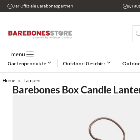
Zum
Der Offiziele Barebonespartner!
9,1 a
Inhalt
springen
Pro
sea
menu
Gartenprodukte
Outdoor-Geschirr
Outdoo
Home
»
Lampen
Barebones Box Candle Lante