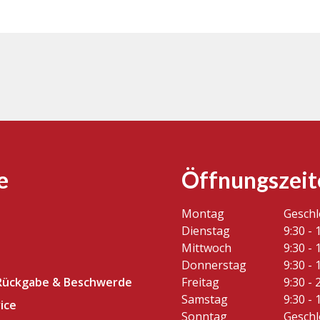
e
Öffnungszeit
Montag
Gesch
Dienstag
9:30 - 
Mittwoch
9:30 - 
Donnerstag
9:30 - 
Rückgabe & Beschwerde
Freitag
9:30 - 
Samstag
9:30 - 
ice
Sonntag
Gesch