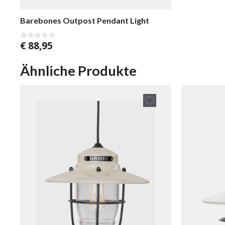
Barebones Outpost Pendant Light
€
88,95
0
v
o
n
Ähnliche Produkte
5