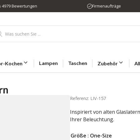
us 4979 Bewertungen
Firmenaufträge
ducts
rch
Lampen
Taschen
r-Kochen
Zubehör
Al
rn
Referenz: LIV-157
Inspiriert von alten Glaslater
Ihrer Beleuchtung.
Größe
: One-Size