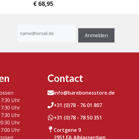
€
68,95
0
v
o
n
5
E-
Mail-
Anmelden
Adresse
(erforderlich)
en
Contact
lossen
info@barebonesstore.de
17:30 Uhr
+31 (0)78 - 76 01 807
17:30 Uhr
17:30 Uhr
+31 (0)78 - 78 50 351
20:30 Uhr
17:00 Uhr
Cortgene 9
lossen
2951 EA Alblasserdam,