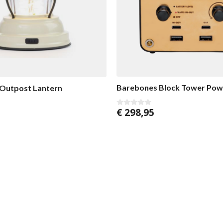
Barebones Block Tower Powe
Outpost Lantern
€
298,95
0
v
o
n
5