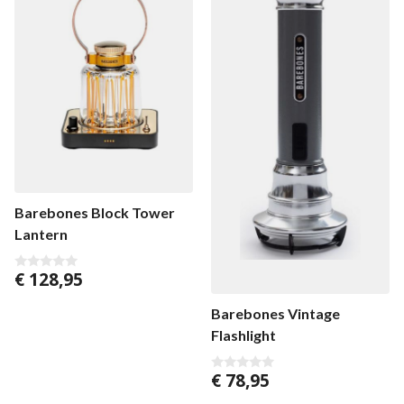
Barebones Block Tower
Lantern
€
128,95
0
v
o
Barebones Vintage
n
5
Flashlight
€
78,95
0
v
o