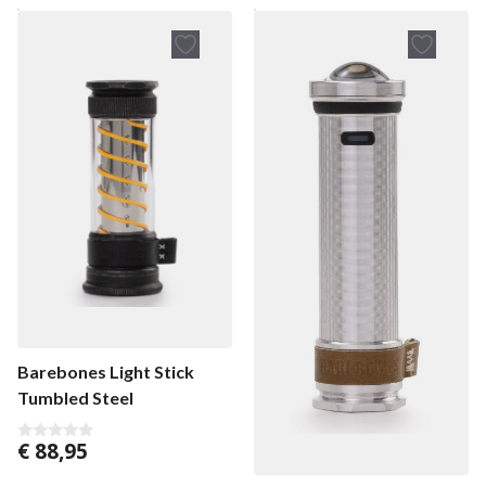
n
5
Barebones Light Stick
Tumbled Steel
€
88,95
0
v
o