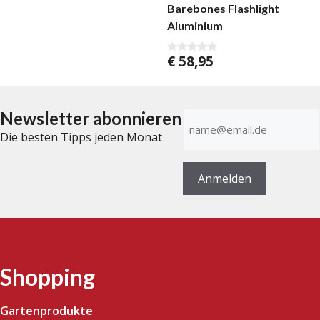
n
Barebones Flashlight
5
Aluminium
€
58,95
0
v
o
n
5
Newsletter abonnieren
E-
Mail-
Die besten Tipps jeden Monat
Adresse
(erforderlich)
Anmelden
Shopping
Gartenprodukte