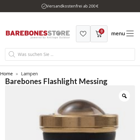
Zum
Versandkostenfrei ab 200 €
Inhalt
springen
0
menu
Products
search
Home
»
Lampen
Barebones Flashlight Messing