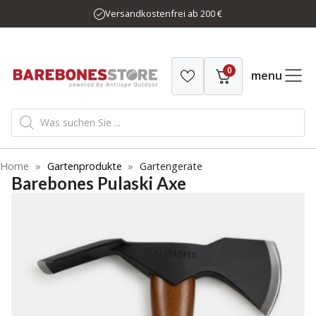
Zum
Versandkostenfrei ab 200 €
Inhalt
springen
0
menu
Products
search
Home
»
Gartenprodukte
»
Gartengeräte
Barebones Pulaski Axe