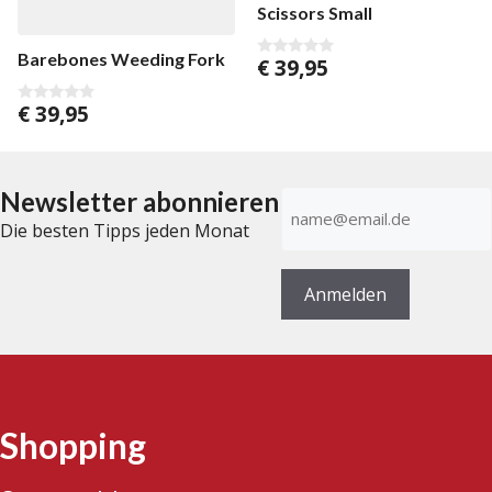
Scissors Small
Barebones Weeding Fork
€
39,95
0
v
o
€
39,95
n
0
5
v
o
n
5
Newsletter abonnieren
E-
Mail-
Die besten Tipps jeden Monat
Adresse
(erforderlich)
Anmelden
Shopping