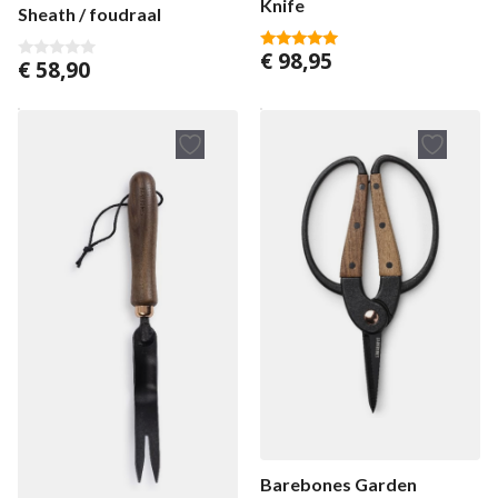
Knife
Sheath / foudraal
€
98,95
5.00
€
58,90
0
von 5
v
o
n
5
Barebones Garden