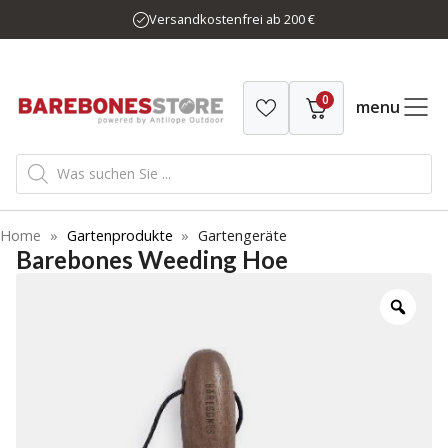
Zum
Versandkostenfrei ab 200 €
Inhalt
springen
0
menu
Products
search
Home
»
Gartenprodukte
»
Gartengeräte
Barebones Weeding Hoe