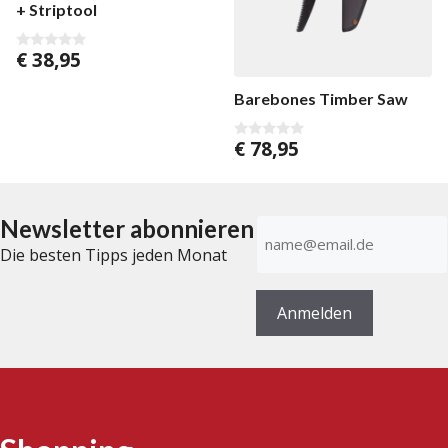
+ Striptool
€
38,95
0
v
o
Barebones Timber Saw
n
5
€
78,95
0
v
o
n
5
Newsletter abonnieren
E-
Mail-
Die besten Tipps jeden Monat
Adresse
(erforderlich)
Anmelden