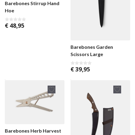
Barebones Stirrup Hand
Hoe
€
48,95
0
v
o
n
5
Barebones Garden
Scissors Large
€
39,95
0
v
o
n
5
Barebones Herb Harvest