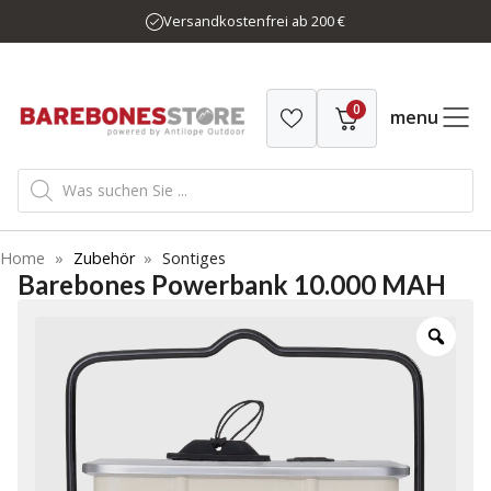
Zum
Versandkostenfrei ab 200 €
Inhalt
springen
0
menu
Products
search
Home
»
Zubehör
»
Sontiges
Barebones Powerbank 10.000 MAH