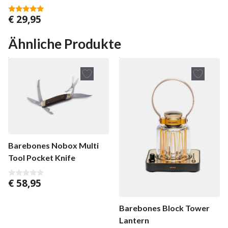
€
29,95
5.00
von 5
Ähnliche Produkte
Barebones Nobox Multi
Tool Pocket Knife
€
58,95
0
v
o
n
Barebones Block Tower
5
Lantern