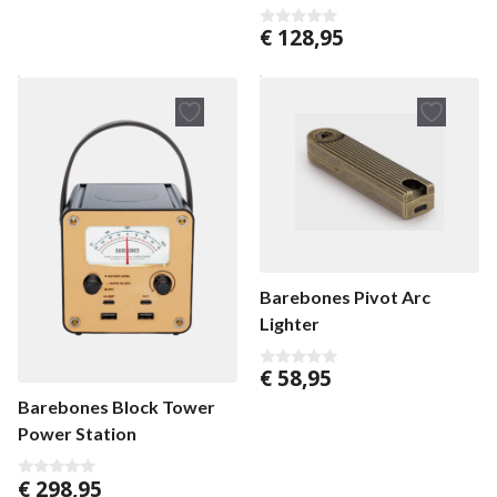
€
128,95
0
v
o
n
5
Barebones Pivot Arc
Lighter
€
58,95
0
v
Barebones Block Tower
o
n
Power Station
5
€
298,95
0