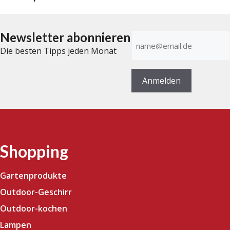
v
o
n
5
Newsletter abonnieren
E-
Mail-
Die besten Tipps jeden Monat
Adresse
(erforderlich)
Anmelden
Shopping
Gartenprodukte
Outdoor-Geschirr
Outdoor-kochen
Lampen