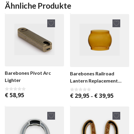
n
Ähnliche Produkte
5
Barebones Pivot Arc
Barebones Railroad
Lighter
Lantern Replacement
Glass
€
58,95
Preisspan
€
29,95
€
39,95
0
0
–
v
v
€ 29,95
o
o
bis
n
n
5
5
€ 39,95