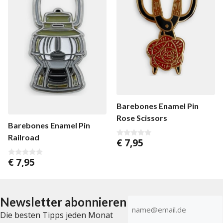
Barebones Enamel Pin
Rose Scissors
Barebones Enamel Pin
Railroad
€
7,95
0
v
o
€
7,95
0
n
v
5
o
n
5
Newsletter abonnieren
E-
Mail-
Die besten Tipps jeden Monat