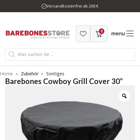
Zum
Versandkostenfrei ab 200 €
Inhalt
springen
0
menu
Products
search
Home
»
Zubehör
»
Sontiges
Barebones Cowboy Grill Cover 30“