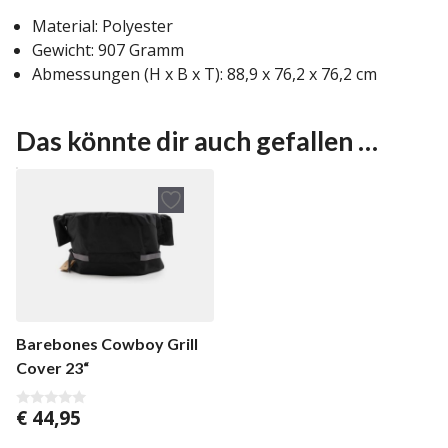
Material: Polyester
Gewicht: 907 Gramm
Abmessungen (H x B x T): 88,9 x 76,2 x 76,2 cm
Das könnte dir auch gefallen …
Barebones Cowboy Grill
Cover 23“
€
44,95
0
v
o