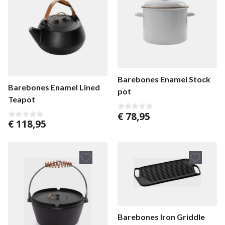
Barebones Enamel Stock
Barebones Enamel Lined
pot
Teapot
€
78,95
0
€
118,95
v
0
o
v
n
o
5
n
5
Barebones Iron Griddle