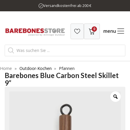
Zum
Versandkostenfrei ab 200 €
Inhalt
springen
0
menu
Products
search
Home
»
Outdoor-Kochen
»
Pfannen
Barebones Blue Carbon Steel Skillet
9“