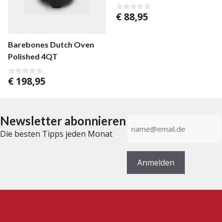
€
88,95
0
v
o
n
5
Barebones Dutch Oven
Polished 4QT
€
198,95
0
v
o
n
5
Newsletter abonnieren
E-
Mail-
Die besten Tipps jeden Monat
Adresse
(erforderlich)
Anmelden