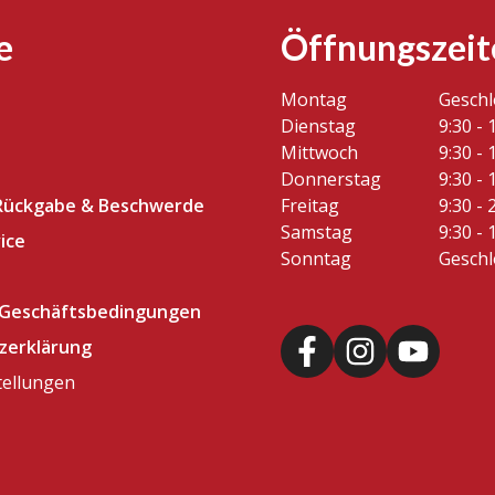
e
Öffnungszeit
Montag
Gesch
Dienstag
9:30 - 
Mittwoch
9:30 - 
Donnerstag
9:30 - 
Rückgabe & Beschwerde
Freitag
9:30 - 
Samstag
9:30 - 
ice
Sonntag
Gesch
 Geschäftsbedingungen
zerklärung
tellungen