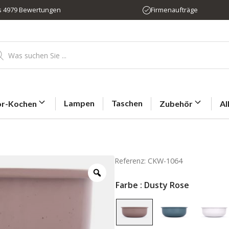
us 4979 Bewertungen
Firmenaufträge
ducts
rch
Lampen
Taschen
r-Kochen
Zubehör
Al
Referenz: CKW-1064
Farbe
: Dusty Rose