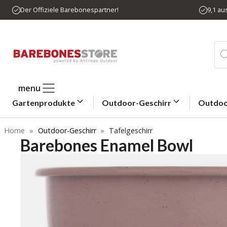
Zum
Der Offiziele Barebonespartner!
9,1 a
Inhalt
springen
Pro
sea
menu
Gartenprodukte
Outdoor-Geschirr
Outdoo
Home
»
Outdoor-Geschirr
»
Tafelgeschirr
Barebones Enamel Bowl