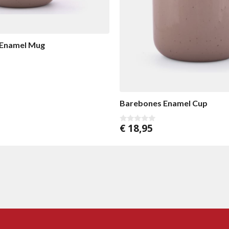
 Enamel Mug
Barebones Enamel Cup
€
18,95
0
v
o
n
5