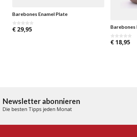
Barebones Enamel Plate
Barebones
€
29,95
0
v
o
€
18,95
n
0
5
v
o
n
5
Newsletter abonnieren
Die besten Tipps jeden Monat