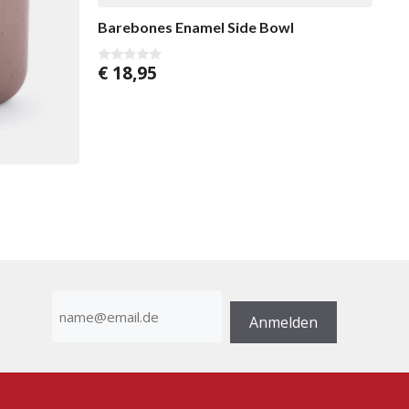
Barebones Enamel Side Bowl
€
18,95
0
v
o
n
5
E-
Mail-
Anmelden
Adresse
(erforderlich)