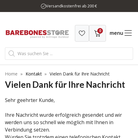
Zum
Versandkostenfrei ab 200 €
Inhalt
springen
0
menu
Products
search
Home
»
Kontakt
»
Vielen Dank für Ihre Nachricht
Vielen Dank für Ihre Nachricht
Sehr geehrter Kunde,
Ihre Nachricht wurde erfolgreich gesendet und wir
werden uns so schnell wie möglich mit Ihnen in
Verbindung setzen.
Würden Sie trotzdem einen telefonischen Kontakt