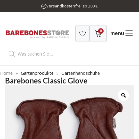
Zum
Versandkostenfrei ab 200 €
Inhalt
springen
0
menu
Products
search
Home
»
Gartenprodukte
»
Gartenhandschuhe
Barebones Classic Glove