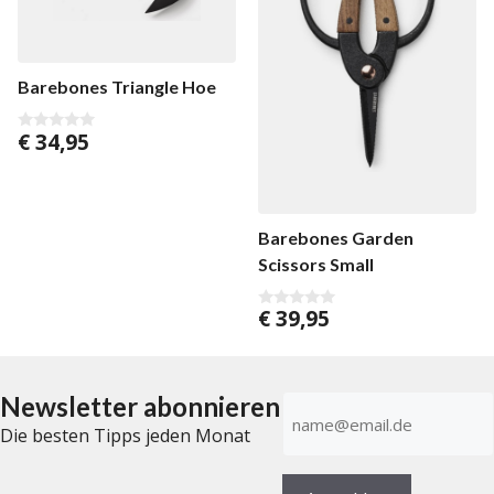
Barebones Triangle Hoe
€
34,95
0
v
o
n
5
Barebones Garden
Scissors Small
€
39,95
0
v
o
n
5
Newsletter abonnieren
E-
Mail-
Die besten Tipps jeden Monat
Adresse
(erforderlich)