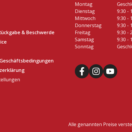
Montag
Gesch
Dienstag
9:30 - 
Mittwoch
9:30 - 
Donnerstag
9:30 - 
Rückgabe & Beschwerde
Freitag
9:30 - 
Samstag
9:30 - 
ice
Sonntag
Gesch
 Geschäftsbedingungen
zerklärung
tellungen
Alle genannten Preise verst