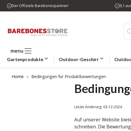
Zum
Der Offiziele Barebonespartner!
9,1 a
Inhalt
springen
Pro
sea
menu
Gartenprodukte
Outdoor-Geschirr
Outdoo
Home
»
Bedingungen für Produktbewertungen
Bedingung
Letzte Änderung: 03-12-2024
Auf unserer Website biet
schreiben. Die Bewertung